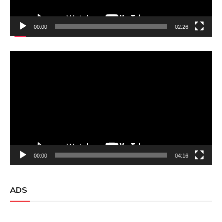
00:00
02:26
Video
Player
00:00
04:16
ADS