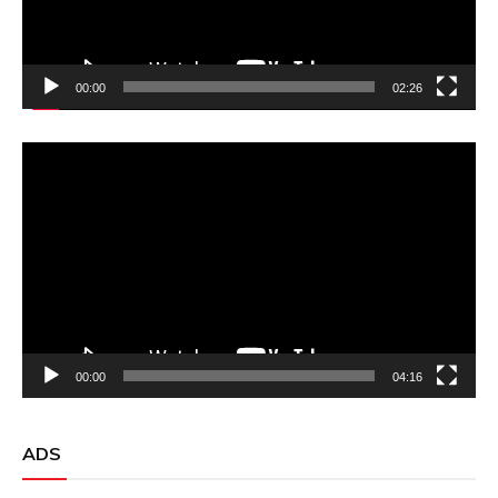
00:00
02:26
Video
Player
00:00
04:16
ADS