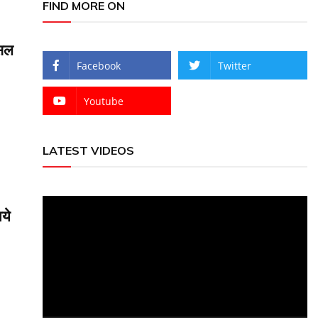
FIND MORE ON
फसल
Facebook
Twitter
Youtube
LATEST VIDEOS
Video
ये
Player