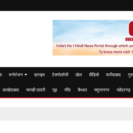
षा
मनोरंजन
क्राइम
टेक्नोलॉजी
खेल
वीडियो
फरीदाबाद
गुर
फ़तहेदाबाद
चरखी दादरी
नूह
जींद
कैथल
यमुनानगर
महेंद्रगढ़