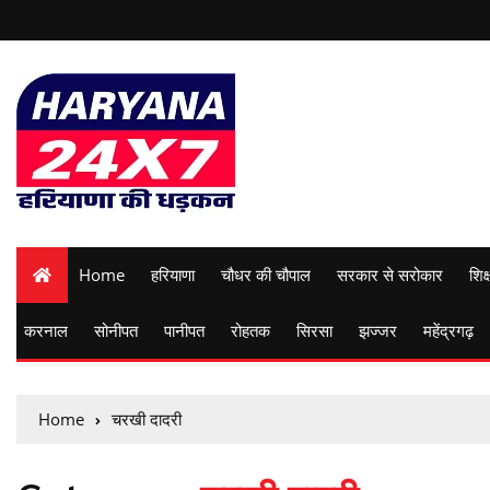
Home
हरियाणा
चौधर की चौपाल
सरकार से सरोकार
शिक्
करनाल
सोनीपत
पानीपत
रोहतक
सिरसा
झज्जर
महेंद्रगढ़
Home
चरखी दादरी