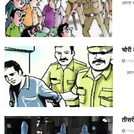
अपना स
चोरी 
0
Feb
अपना स
तीसरी
0
Feb