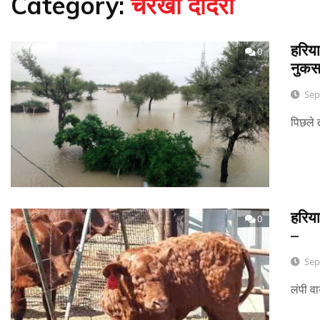
Category:
चरखी दादरी
हरिया
0
नुकसा
Sep
पिछले 
हरिया
0
–
Sep
लंपी व