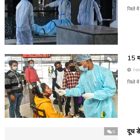
जिले म
15 म
0
Feb
जिले म
दूध ड
0