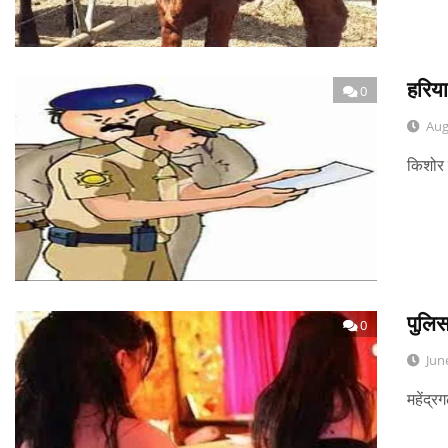
हरिया
0
Aug
किशोर 
पुलिस
0
Jun
महेंद्र