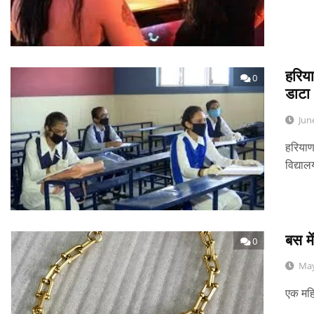
हरिया
0
डाटा
Jun
हरियाण
विद्याल
बस मे
0
May
एक महि