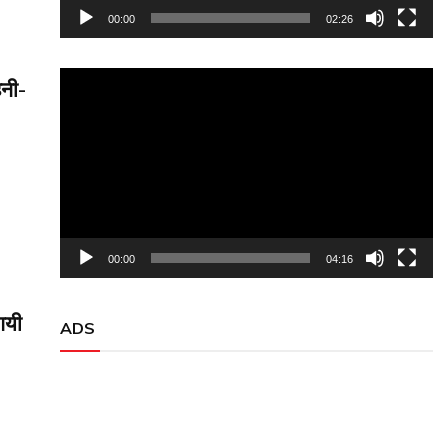
00:00
02:26
Video
हनी-
Player
00:00
04:16
गयी
ADS