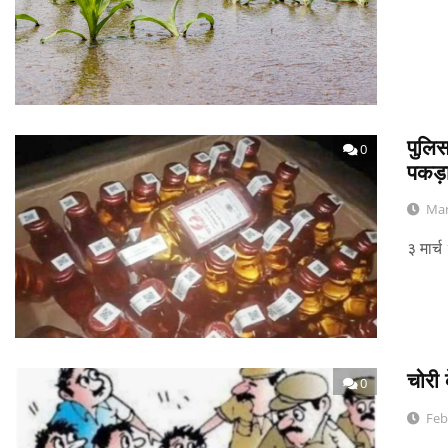
पुलिस
0
पकड़ा
Mar
३ मार्च
चोरी 
0
Feb