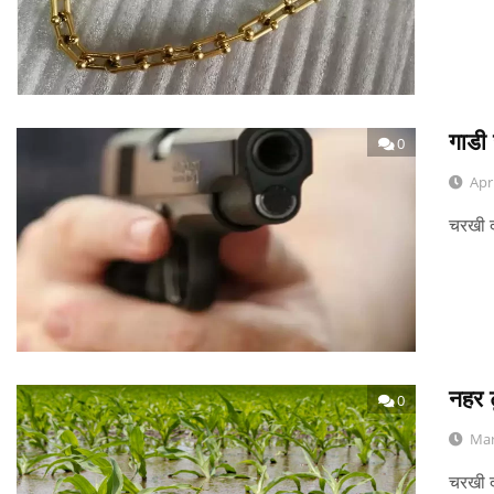
गाडी
0
Apr
चरखी द
नहर 
0
Mar
चरखी द