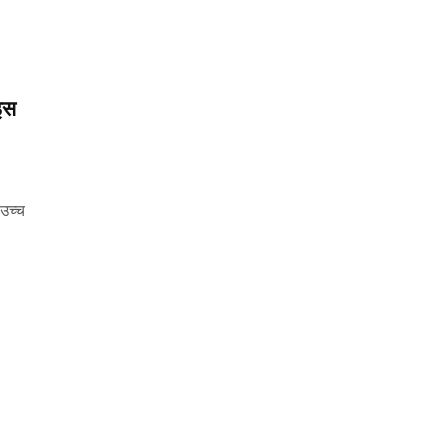
इस
 उच्च