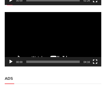
00:00
02:26
Video
Player
00:00
04:16
ADS