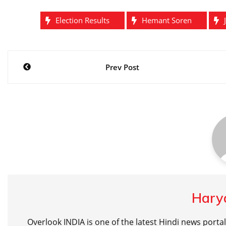
Election Results
Hemant Soren
Post
Prev Post
navigation
Hary
Overlook INDIA is one of the latest Hindi news porta