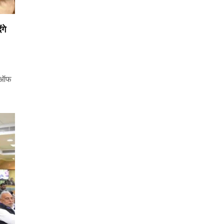
गे
यन ऑफ