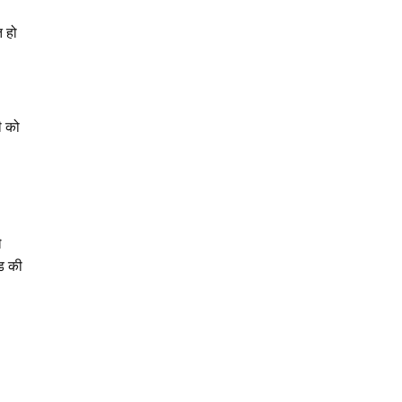
त हो
ी को
े
ंड की