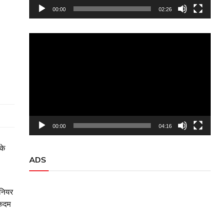
00:00
02:26
Video
Player
00:00
04:16
के
ADS
ीनियर
 कदम