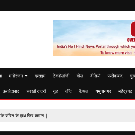
षा
मनोरंजन
क्राइम
टेक्नोलॉजी
खेल
वीडियो
फरीदाबाद
गुर
फ़तहेदाबाद
चरखी दादरी
नूह
जींद
कैथल
यमुनानगर
महेंद्रगढ़
मंत सोरेन के हाथ फिर कमान |