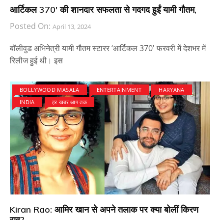
आर्टिकल 370′ की शानदार सफलता से गदगद हुईं यामी गौतम,
Posted On:
April 13, 2024
बॉलीवुड अभिनेत्री यामी गौतम स्टारर ‘आर्टिकल 370′ फरवरी में देशभर में
रिलीज हुई थी। इस
BOLLYWOOD MASALA
ENTERTAINMENT
HARYANA
INDIA
हर खबर आप तक
Kiran Rao: आमिर खान से अपने तलाक पर क्या बोलीं किरण
राव?