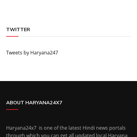
TWITTER
Tweets by Haryana247
ABOUT HARYANA24X7
Haryana24x7 is one of the latest Hindi news portals
through which you can get all updated local Haryana