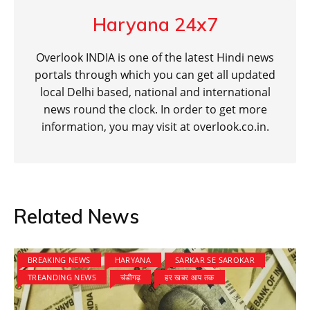
Haryana 24x7
Overlook INDIA is one of the latest Hindi news
portals through which you can get all updated
local Delhi based, national and international
news round the clock. In order to get more
information, you may visit at overlook.co.in.
Related News
BREAKING NEWS
HARYANA
SARKAR SE SAROKAR
TREANDING NEWS
चंडीगढ़
हर खबर आप तक