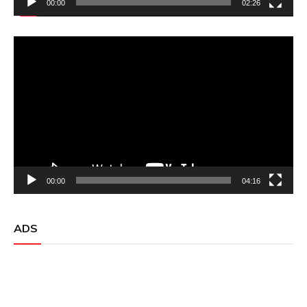
00:00
02:26
Video
Player
00:00
04:16
ADS