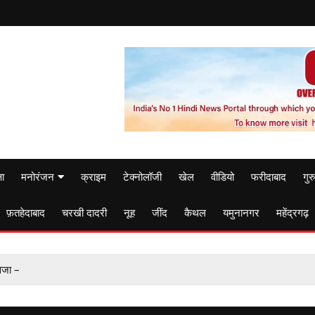
षा
मनोरंजन
क्राइम
टेक्नोलॉजी
खेल
वीडियो
फरीदाबाद
गुर
फ़तहेदाबाद
चरखी दादरी
नूह
जींद
कैथल
यमुनानगर
महेंद्रगढ़
आवजा –