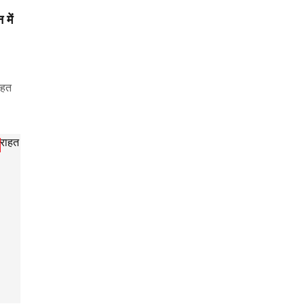
में
तहत