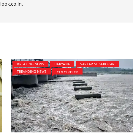
look.co.in.
BREAKING NEWS
HARYANA
SARKAR SE SAROKAR
TREANDING NEWS
हर खबर आप तक