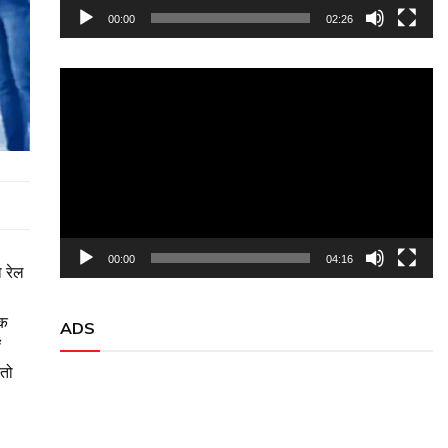
00:00
02:26
Video
Player
00:00
04:16
ो रेल
एक
ADS
ं
 तो