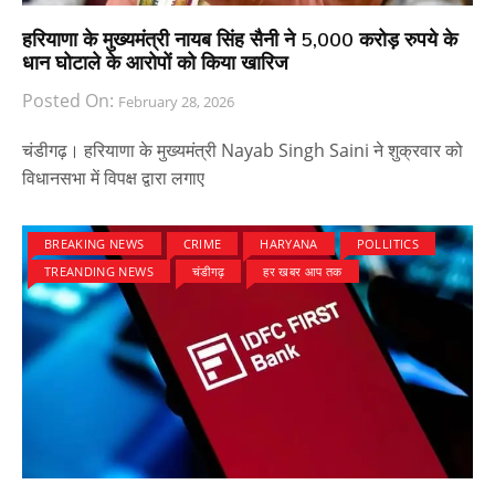
हरियाणा के मुख्यमंत्री नायब सिंह सैनी ने 5,000 करोड़ रुपये के
धान घोटाले के आरोपों को किया खारिज
Posted On:
February 28, 2026
चंडीगढ़। हरियाणा के मुख्यमंत्री Nayab Singh Saini ने शुक्रवार को
विधानसभा में विपक्ष द्वारा लगाए
BREAKING NEWS
CRIME
HARYANA
POLLITICS
TREANDING NEWS
चंडीगढ़
हर खबर आप तक