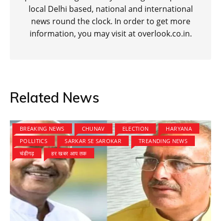
local Delhi based, national and international
news round the clock. In order to get more
information, you may visit at overlook.co.in.
Related News
BREAKING NEWS
CHUNAV
ELECTION
HARYANA
POLLITICS
SARKAR SE SAROKAR
TREANDING NEWS
चंडीगढ़
हर खबर आप तक