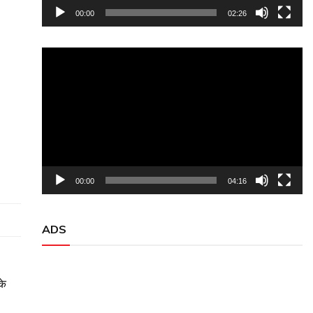
00:00
02:26
Video
Player
00:00
04:16
ADS
के