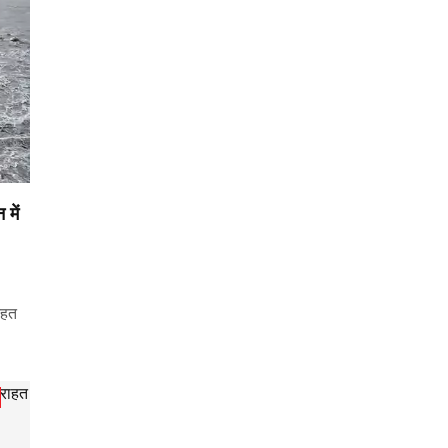
में
तहत