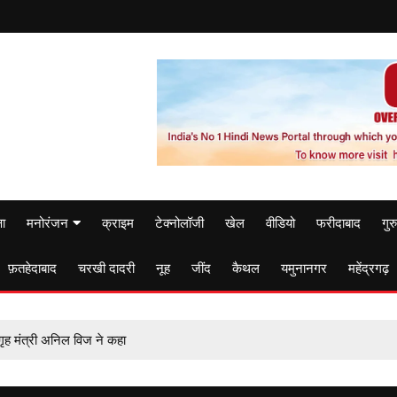
षा
मनोरंजन
क्राइम
टेक्नोलॉजी
खेल
वीडियो
फरीदाबाद
गुर
फ़तहेदाबाद
चरखी दादरी
नूह
जींद
कैथल
यमुनानगर
महेंद्रगढ़
गृह मंत्री अनिल विज ने कहा