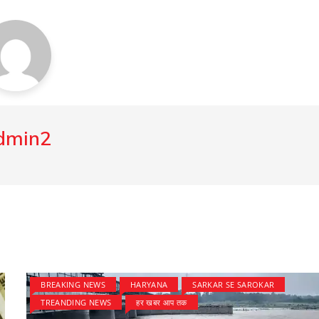
dmin2
BREAKING NEWS
HARYANA
SARKAR SE SAROKAR
TREANDING NEWS
हर खबर आप तक