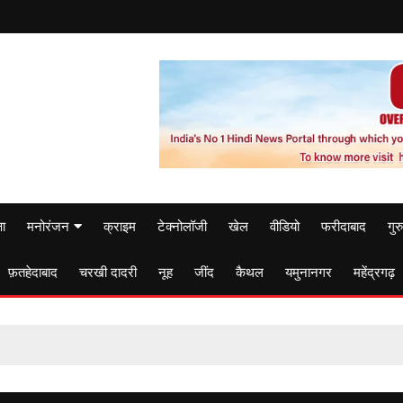
षा
मनोरंजन
क्राइम
टेक्नोलॉजी
खेल
वीडियो
फरीदाबाद
गुर
फ़तहेदाबाद
चरखी दादरी
नूह
जींद
कैथल
यमुनानगर
महेंद्रगढ़