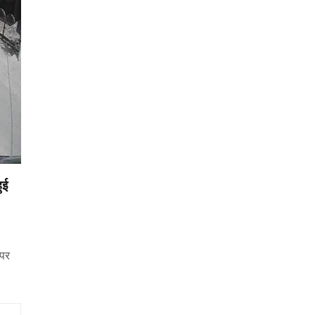
ुई
 पर