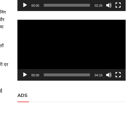
00:00
02:26
निंग
 और
Video
या
Player
लों
।
की दर
00:00
04:16
ोई
ADS