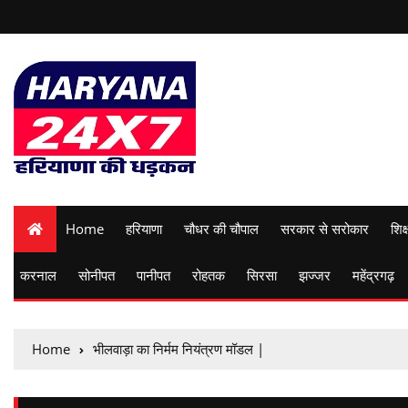
Home
हरियाणा
चौधर की चौपाल
सरकार से सरोकार
शिक्
करनाल
सोनीपत
पानीपत
रोहतक
सिरसा
झज्जर
महेंद्रगढ़
Home
भीलवाड़ा का निर्मम नियंत्रण मॉडल |