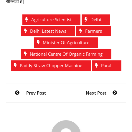
सब्सिडी है|
Agriculture Scientist
Delhi
Delhi Latest News
Farmers
Minister Of Agriculture
National Centre Of Organic Farming
Paddy Straw Chopper Machine
Parali
Post
Prev Post
Next Post
navigation