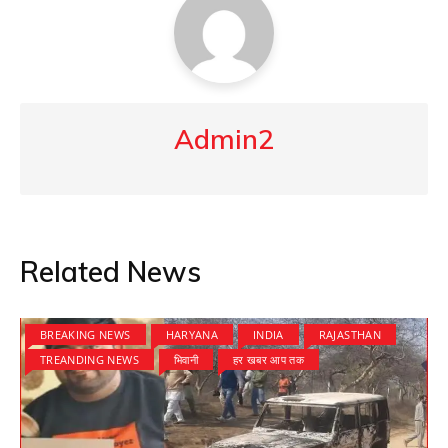
Admin2
Related News
BREAKING NEWS
HARYANA
INDIA
RAJASTHAN
TREANDING NEWS
भिवानी
हर खबर आप तक