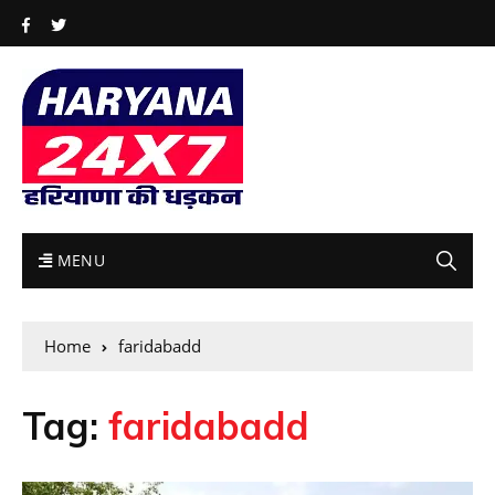
MENU
Home
faridabadd
Tag:
faridabadd