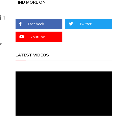
FIND MORE ON
ं 1
Facebook
Twitter
Youtube
र
LATEST VIDEOS
Video
Player