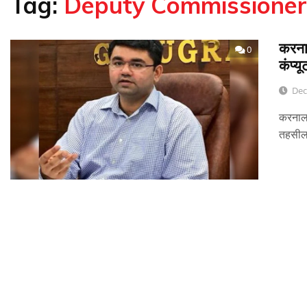
Tag:
Deputy Commissioner
करना
0
कंप्य
Dec
करनाल।
तहसील