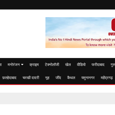
षा
मनोरंजन
क्राइम
टेक्नोलॉजी
खेल
वीडियो
फरीदाबाद
गुर
फ़तहेदाबाद
चरखी दादरी
नूह
जींद
कैथल
यमुनानगर
महेंद्रगढ़