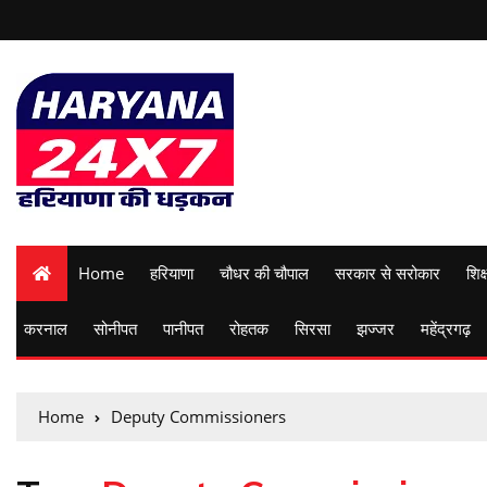
Home
हरियाणा
चौधर की चौपाल
सरकार से सरोकार
शिक्
करनाल
सोनीपत
पानीपत
रोहतक
सिरसा
झज्जर
महेंद्रगढ़
Home
Deputy Commissioners