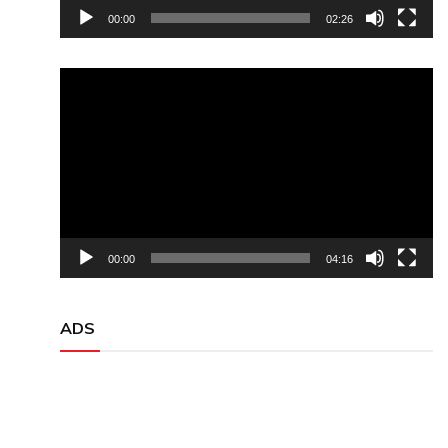
00:00
02:26
Video
Player
00:00
04:16
ADS