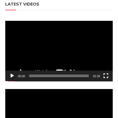
LATEST VIDEOS
Video
Player
00:00
02:26
Video
Player