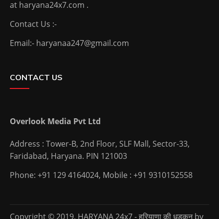
at haryana24x7.com .
Contact Us :-
Email:- haryanaa247@gmail.com
CONTACT US
Overlook Media Pvt Ltd
Address : Tower-B, 2nd Floor, SLF Mall, Sector-33,
Faridabad, Haryana. PIN 121003
Phone: +91 129 4164024, Mobile : +91 9310152558
Copyright © 2019. HARYANA 24x7 - हरियाणा की धड़कन by