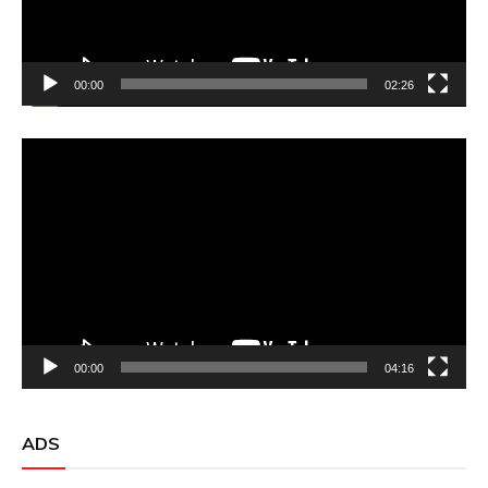
00:00
02:26
Video
Player
00:00
04:16
ADS