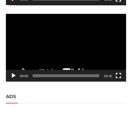
Video
Player
00:00
04:16
ADS