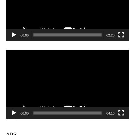
00:00
02:26
Video
Player
00:00
04:16
ADS