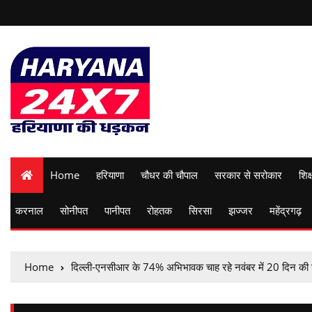
Home
हरियाणा
चौधर की चौपाल
सरकार से सरोकार
शिक्
करनाल
सोनीपत
पानीपत
रोहतक
सिरसा
झज्जर
महेंद्रगढ़
Home
दिल्ली-एनसीआर के 74% अभिभावक चाह रहे नवंबर में 20 दिन की स