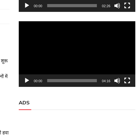
00:00
02:26
Video
Player
 शुरू
ं में
00:00
04:16
ADS
ी हवा