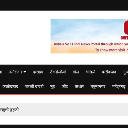
षा
मनोरंजन
क्राइम
टेक्नोलॉजी
खेल
वीडियो
फरीदाबाद
गुर
फ़तहेदाबाद
चरखी दादरी
नूह
जींद
कैथल
यमुनानगर
महेंद्रगढ़
्कूली छुट्टी