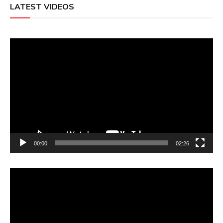
LATEST VIDEOS
Video
Player
00:00
02:26
Video
Player