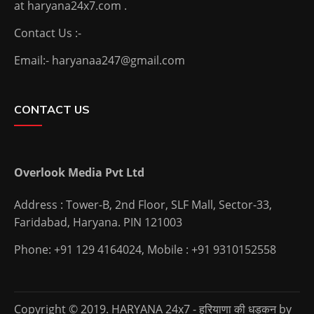
at haryana24x7.com .
Contact Us :-
Email:- haryanaa247@gmail.com
CONTACT US
Overlook Media Pvt Ltd
Address : Tower-B, 2nd Floor, SLF Mall, Sector-33,
Faridabad, Haryana. PIN 121003
Phone: +91 129 4164024, Mobile : +91 9310152558
Copyright © 2019. HARYANA 24x7 - हरियाणा की धड़कन by