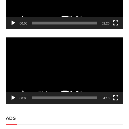
00:00
02:26
Video
Player
00:00
04:16
ADS