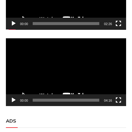
00:00
02:26
Video
Player
00:00
04:16
ADS