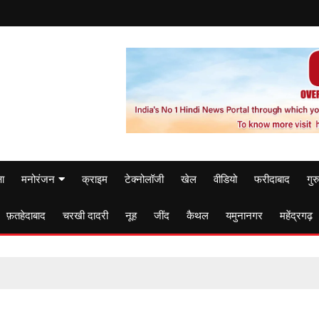
षा
मनोरंजन
क्राइम
टेक्नोलॉजी
खेल
वीडियो
फरीदाबाद
गुर
फ़तहेदाबाद
चरखी दादरी
नूह
जींद
कैथल
यमुनानगर
महेंद्रगढ़