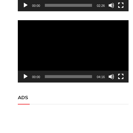
00:00
02:26
Video
Player
00:00
04:16
ADS