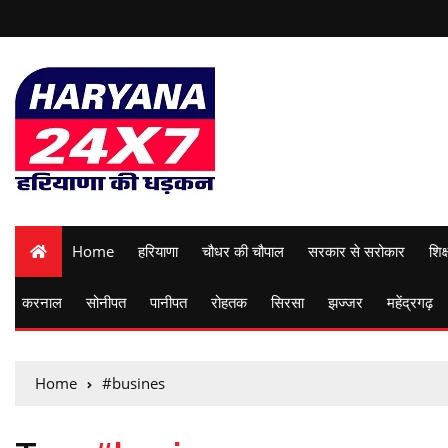
Home
हरियाणा
चौधर की चौपाल
सरकार से सरोकार
शिक्
करनाल
सोनीपत
पानीपत
रोहतक
सिरसा
झज्जर
महेंद्रगढ़
Home
#busines