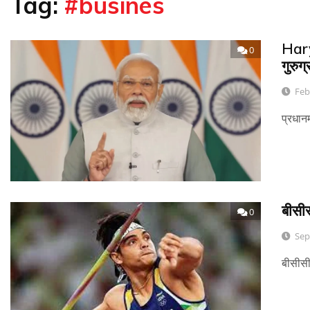
Tag:
#busines
Hary
0
गुरुग
Feb
प्रधानम
बीसीस
0
Sep
बीसीसीआ